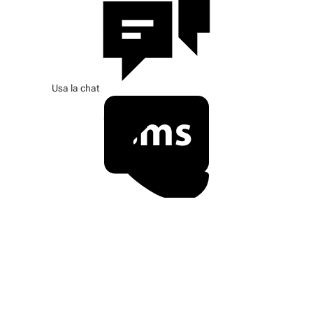
Usa la chat
SMS/i-Message
Chiama