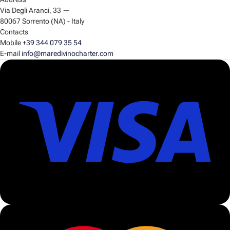
Via Degli Aranci, 33
—
80067 Sorrento (NA) - Italy
Contacts
Mobile
+39 344 079 35 54
E-mail
info@maredivinocharter.com